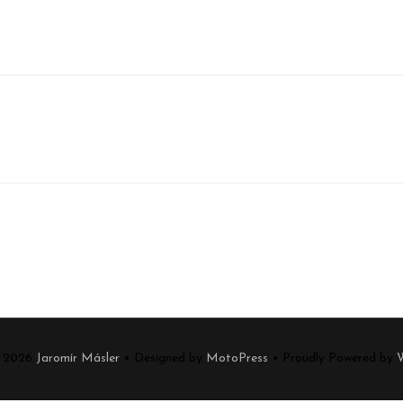
t 2026
Jaromír Másler
• Designed by
MotoPress
• Proudly Powered by
W